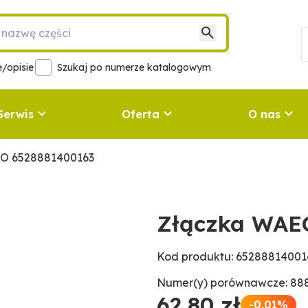
/opisie
Szukaj po numerze katalogowym
Serwis
Oferta
O nas
O 6528881400163
Złączka WAE
Kod produktu: 65288814001
Numer(y) porównawcze: 88
62,80 zł
-0.01%