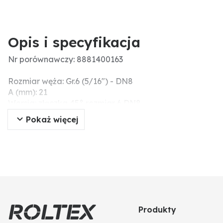
Opis i specyfikacja
Nr porównawczy: 8881400163
Rozmiar węża: Gr.6 (5/16") - DN8
A (mm): 21
Wersja: złączka 45° rozmiar 6 DN8
Gwint: 5/8" - 18UNF-2A
Pokaż więcej
B (mm): 22
Produkty