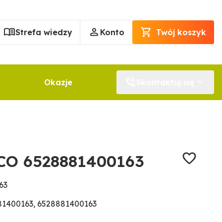
Strefa wiedzy
Konto
Twój koszyk
Okazje
Skontaktuj się
CO 6528881400163
63
81400163, 6528881400163