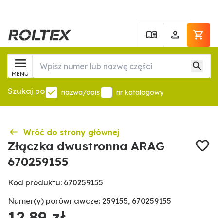
MENU
Szukaj po
nazwa/opis
nr katalogowy
Wróć do strony głównej
Złączka dwustronna ARAG
670259155
Kod produktu: 670259155
Numer(y) porównawcze: 259155, 670259155
12,89 zł