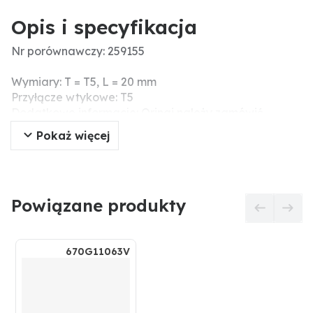
Opis i specyfikacja
Nr porównawczy: 259155
Wymiary: T = T5, L = 20 mm
Przyłącze wtykowe: T5
Dodatkowe informacje: Oringi należy zamówić
osobno!
Pokaż więcej
Powiązane produkty
670G11063V