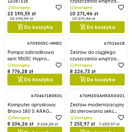
12067316
czyszczenia wnętrza
Agrotop 67011600840
Dostępny
Dostępny
22 190,55 zł
10 271,46 zł
22 190,55 zł
10 271,46 zł
Do koszyka
Do koszyka
6709303C-HM5C
67016618
Pompa odśrodkowa
Zestaw do ciągłego
serii 9303C Hypro
czyszczenia wnętrza
6709303C-HM5C
Agrotop 67016618
Dostępny
Dostępny
8 776,28 zł
8 226,73 zł
Do koszyka
Do koszyka
670467180501
670M200AH3XX0001
Komputer opryskowy
Zestaw modernizacyjny
Bravo 180 S ARAG
do sterowania sekc
670467180501
Braglia
Dostępny
Dostępny
8 106,26 zł
7 253,97 zł
670M200AH3XX0001
8 106,26 zł
7 253,97 zł