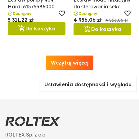
Hardi 61575586000
do sterowania sekc
Braglia
Dostępny
Dostępny
5 311,22 zł
4 956,06 zł
670M200AA2XX0032
4 956,06 zł
Do koszyka
Do koszyka
Wczytaj więcej
Ustawienia dostępności i wyglądu
ROLTEX Sp. z o.o.