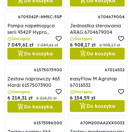
Do koszyka
Do koszyka
6709342P-HM5C-5SP
6704679004
Pompa napełniająca
Jednostka sterowania
serii 9342P Hypro
ARAG 6704679004
6709342P-HM5C-5SP
Dostępny
Dostępny
7 049,61 zł
6 908,17 zł
7 049,61 zł
6 908,17 zł
Do koszyka
Do koszyka
61575073900
67016532
Zestaw naprawczy 463
easyFlow M Agrotop
Hardi 61575073900
67016532
Dostępny
Dostępny
6 214,31 zł
6 154,59 zł
6 214,31 zł
Do koszyka
Do koszyka
61575586000
670M200AA2XX0032
Zestaw pompy 464
Zestaw modernizacyjny