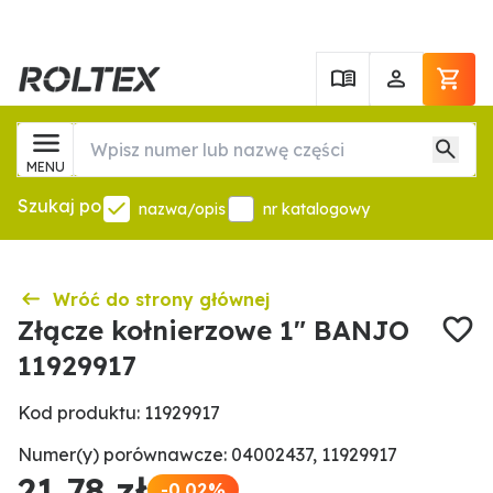
MENU
Szukaj po
nazwa/opis
nr katalogowy
Wróć do strony głównej
Złącze kołnierzowe 1″ BANJO
11929917
Kod produktu: 11929917
Numer(y) porównawcze: 04002437, 11929917
21,78 zł
-0.02%