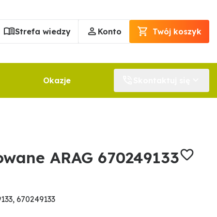
Strefa wiedzy
Konto
Twój koszyk
Okazje
Skontaktuj się
towane ARAG 670249133
133, 670249133