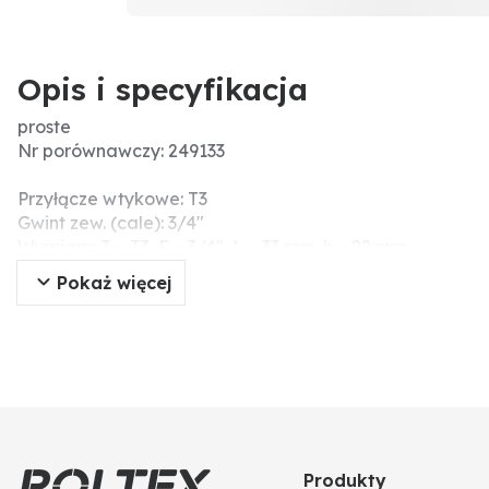
Opis i specyfikacja
proste
Nr porównawczy: 249133
Przyłącze wtykowe: T3
Gwint zew. (cale): 3/4"
Wymiary: T = T3, F = 3/4", L = 33 mm, h = 22 mm
Typ gwintu: BSP
Pokaż więcej
Dodatkowe informacje: Oringi należy zamówić osobno!
Produkty