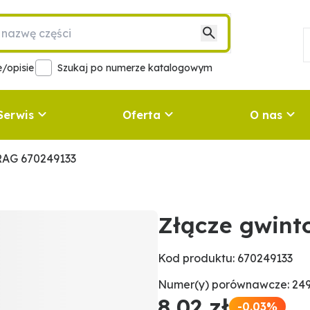
/opisie
Szukaj po numerze katalogowym
Serwis
Oferta
O nas
RAG 670249133
Złącze gwin
Kod produktu: 670249133
Numer(y) porównawcze: 249
8,02 zł
-0.03%