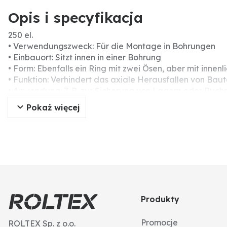
Opis i specyfikacja
250 el.
• Verwendungszweck: Für die Montage in Bohrungen
• Einbauort: Sitzt innen in einer Bohrung
• Form: Ebenfalls ein Ring mit zwei Ösen, aber mit inne
• Funktion: Verhindert das axiale Herausfallen von Baut
• Anwendung: Z. B. zur Sicherung von Lagern oder Buc
Pokaż więcej
Produkty
Promocje
ROLTEX Sp. z o.o.