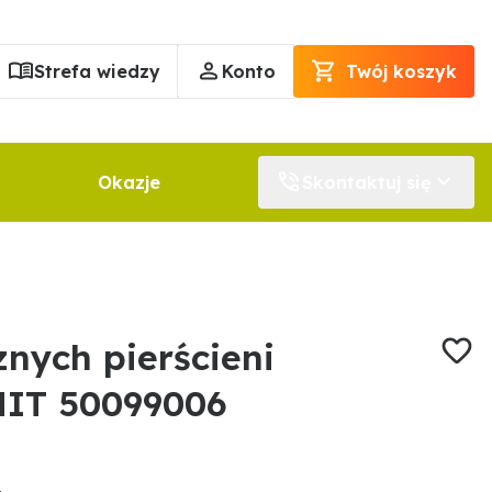
Strefa wiedzy
Konto
Twój koszyk
Okazje
Skontaktuj się
nych pierścieni
IT 50099006