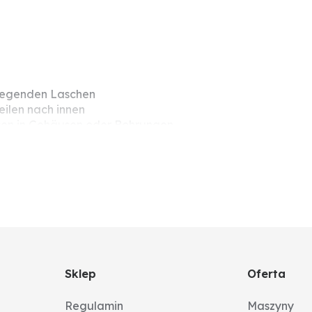
nliegenden Laschen
eilen nach innen
hsen in Gehäusen oder Bohrungen
Sklep
Oferta
Regulamin
Maszyny