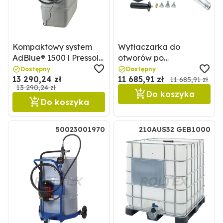
Kompaktowy system
Wytłaczarka do
AdBlue® 1500 l Pressol
otworów po
18449030
gwoździach Tip Top
Dostępny
Dostępny
13 290,24 zł
11 685,91 zł
5005177608
11 685,91 zł
13 290,24 zł
Do koszyka
Do koszyka
50023001970
210AUS32 GEB1000