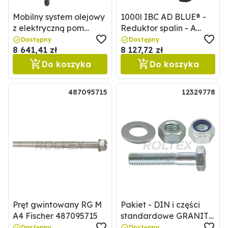
Mobilny system olejowy
1000l IBC AD BLUE® -
z elektryczną pom
Reduktor spalin - A
Pressol 50023001970
GRANIT 210AUS32
Dostępny
Dostępny
8 641,41 zł
8 127,72 zł
GEB1000
Do koszyka
Do koszyka
487095715
12329778
Pręt gwintowany RG M
Pakiet - DIN i części
A4 Fischer 487095715
standardowe GRANIT
12329778
Dostępny
Dostępny