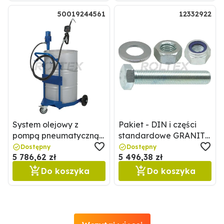
50019244561
12332922
System olejowy z
Pakiet - DIN i części
pompą pneumatyczną
standardowe GRANIT
Pressol 50019244561
12332922
Dostępny
Dostępny
5 786,62 zł
5 496,38 zł
Do koszyka
Do koszyka