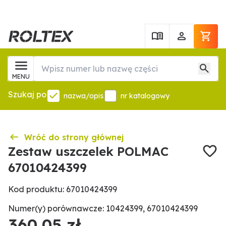
MENU
Szukaj po
nazwa/opis
nr katalogowy
Wróć do strony głównej
Zestaw uszczelek POLMAC
67010424399
Kod produktu: 67010424399
Numer(y) porównawcze: 10424399, 67010424399
360,05 zł