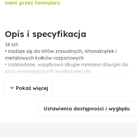
nami przez formularz
Opis i specyfikacja
16 szt.
• nadaje się do nitów zrywalnych, nitonakrętek i
metalowych kołków rozporowych
• rozkładane, wyjątkowo długie ramiona dźwigni do
prac wymagających zwiększonej siły
• magazynek na końcówki w rozkładanym uchwycie
• 2-komponentowy uchwyt
Pokaż więcej
• korpus z odlewu metalu
• w wysokiej jakości, bardzo stabilnej skrzynce
GRANIT BLACK EDITION z przegródkami
Ustawienia dostępności i wyglądu