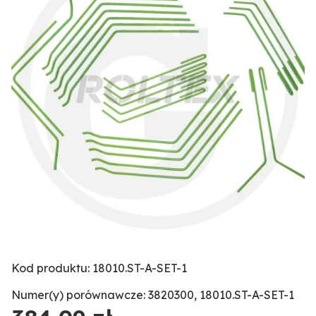
Kod produktu: 18010.ST-A-SET-1
Numer(y) porównawcze: 3820300, 18010.ST-A-SET-1