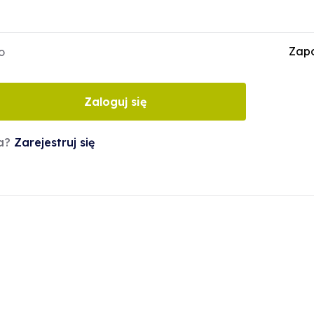
Zapo
o
Zaloguj się
ta?
Zarejestruj się