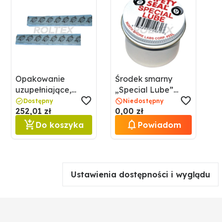
Opakowanie
Środek smarny
uzupełniające,
„Special Lube”
ziarna Safety Seal
Safety Seal
Dostępny
Niedostępny
252,01 zł
0,00 zł
7790400013
7790400016
Do koszyka
Powiadom
Ustawienia dostępności i wyglądu