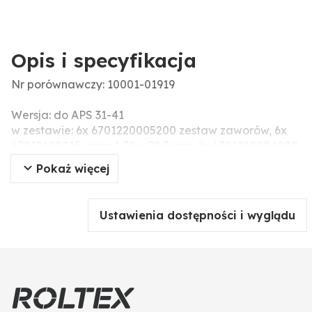
Opis i specyfikacja
Nr porównawczy: 10001-01919
Wersja: do APS 31-41
w zestawie: 6x 6701220005200 zestaw zaworów, 6x
67012100015 oring 1,78 x 28,3 mm, 6x 6701210004800
oring 2,62 x20,24 mm, 3x 6701800002000 membrana
Pokaż więcej
NBR
Ustawienia dostępności i wyglądu