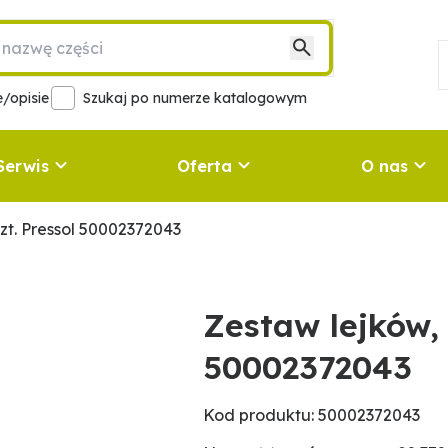
/opisie
Szukaj po numerze katalogowym
Serwis
Oferta
O nas
szt. Pressol 50002372043
Zestaw lejków, 
50002372043
Kod produktu: 50002372043