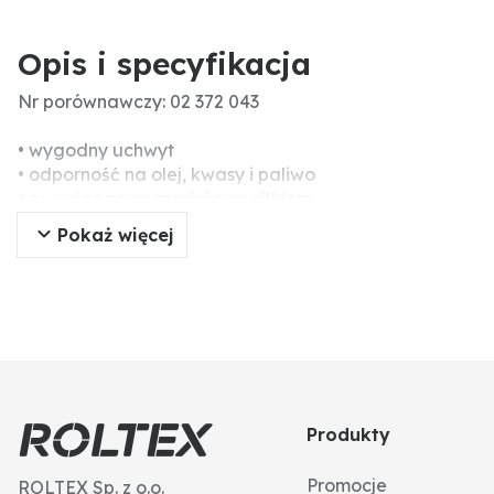
Opis i specyfikacja
Nr porównawczy: 02 372 043
• wygodny uchwyt
• odporność na olej, kwasy i paliwo
• z wyciąganym mosiężnym sitkiem
Pokaż więcej
Produkty
Promocje
ROLTEX Sp. z o.o.