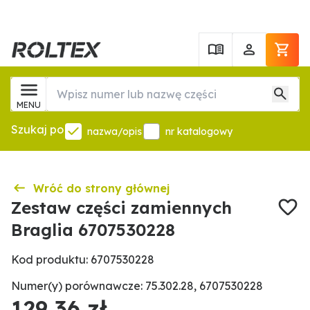
MENU
Szukaj po
nazwa/opis
nr katalogowy
Wróć do strony głównej
Zestaw części zamiennych
Braglia 6707530228
Kod produktu: 6707530228
Numer(y) porównawcze: 75.302.28, 6707530228
129,36 zł