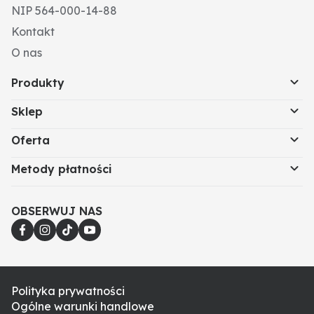
• wersja Asp z zewnętrznym zasysaniem zawiera
NIP 564-000-14-88
także zestaw pistoletu i wąż
Kontakt
• kolor: biały
• oprawa: JET
O nas
Natężenie przepływu (l/min): 30
Produkty
Sklep
Oferta
Metody płatności
OBSERWUJ NAS
Polityka prywatności
Ogólne warunki handlowe