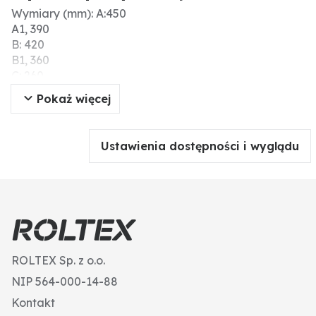
Wymiary (mm): A:450
A1, 390
B: 420
B1, 360
C: 260
D: 220
Pokaż więcej
E: 480
Ø: 240
Pojemność ok. (l): 50
Ustawienia dostępności i wyglądu
ROLTEX Sp. z o.o.
NIP 564-000-14-88
Kontakt