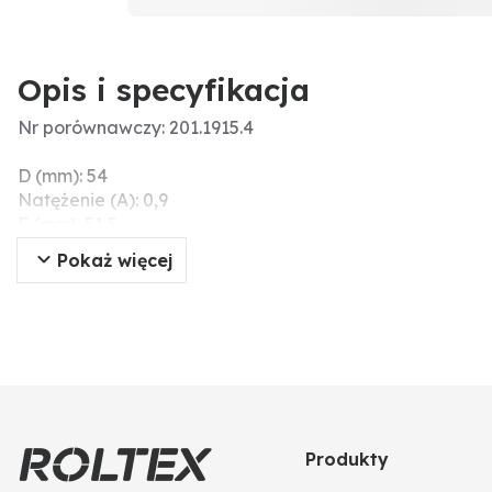
Opis i specyfikacja
Nr porównawczy: 201.1915.4
D (mm): 54
Natężenie (A): 0,9
F (mm): 51,5
Wersja: 18 W
Pokaż więcej
Moc: przy 1 bar: 80 l/min
Typ: M 201
G (mm): 127
Ciśnienie maks. (bar): 20
A (cale): 1/2
Liczba oczek: 30
C (mm): 104
B (mm): 89,5
Produkty