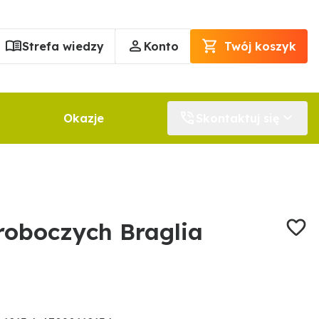
Strefa wiedzy
Konto
Twój koszyk
Okazje
Skontaktuj się
roboczych Braglia