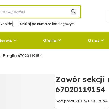
/opisie
Szukaj po numerze katalogowym
Serwis
Oferta
O nas
h Braglia 67020119154
Zawór sekcji 
67020119154
Kod produktu: 67020119154