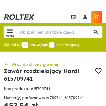
MENU
Szukaj po
nazwa/opis
nr katalogowy
Wróć do strony głównej
Zawór rozdzielający Hardi
615709741
Kod produktu: 615709741
Numer(y) porównawcze: 709741, 615709741
452,54 zł