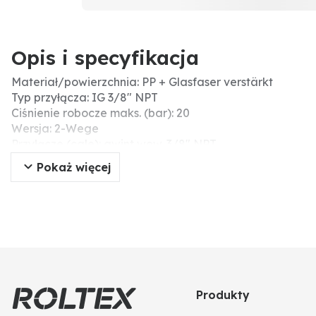
Opis i specyfikacja
Materiał/powierzchnia: PP + Glasfaser verstärkt
Typ przyłącza: IG 3/8" NPT
Ciśnienie robocze maks. (bar): 20
Wersja: 2-Wege
Przyłącze (cale): gwint wew. 3/8″ NPT
Pokaż więcej
Produkty