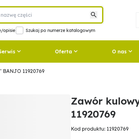
/opisie
Szukaj po numerze katalogowym
Serwis
Oferta
O nas
″ BANJO 11920769
Zawór kulow
11920769
Kod produktu: 11920769