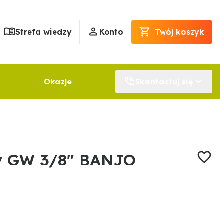
Strefa wiedzy
Konto
Twój koszyk
Okazje
Skontaktuj się
y GW 3/8″ BANJO