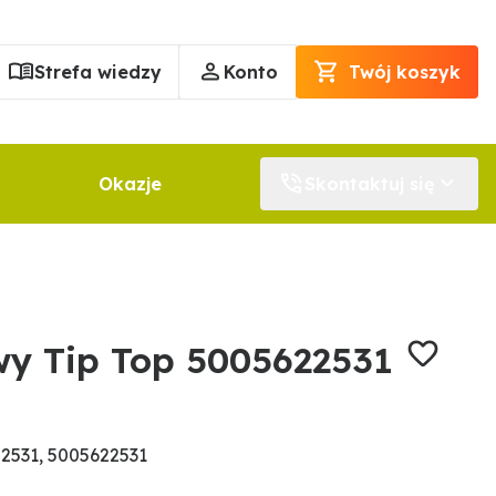
Strefa wiedzy
Konto
Twój koszyk
Okazje
Skontaktuj się
y Tip Top 5005622531
2531, 5005622531