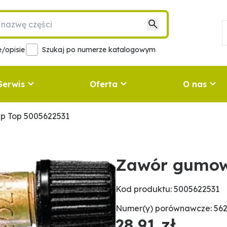
/opisie
Szukaj po numerze katalogowym
Serwis
Oferta
O nas
p Top 5005622531
Zawór gumow
Kod produktu: 5005622531
Numer(y) porównawcze: 562
28,91 zł