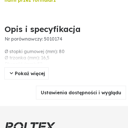
nami przez formularz
Opis i specyfikacja
Nr porównawczy: 5010174
Ø stopki gumowej (mm): 80
Ø trzonka (mm): 16,5
Długość (mm): 52
Opak. zbiorcze: 10
Pokaż więcej
Ustawienia dostępności i wyglądu