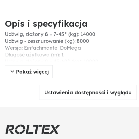
Opis i specyfikacja
Udźwig, złożony ß = 7-45° (kg): 14000
Udźwig - zesznurowanie (kg): 8000
Wersja: Einfachmantel DoMega
Długość użytkowa (m): 1
Udźwig, złożony ß = 45-60° (kg): 10000
Udźwig bezpośr. (kg): 10000
Pokaż więcej
Obwód (m): 2
Udźwig złożony, równolegle do 7° (kg): 20000
Ustawienia dostępności i wyglądu