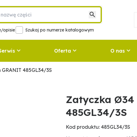
/opisie
Szukaj po numerze katalogowym
Serwis
Oferta
O nas
m GRANIT 485GL34/3S
Zatyczka Ø3
485GL34/3S
Kod produktu: 485GL34/3S