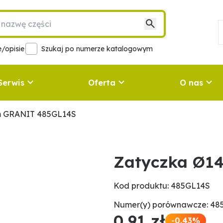
/opisie
Szukaj po numerze katalogowym
Serwis
Oferta
O nas
m GRANIT 485GL14S
Zatyczka Ø1
Kod produktu: 485GL14S
Numer(y) porównawcze: 48
0,91 zł
-0.43%