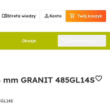
Strefa wiedzy
Konto
Twój koszyk
Okazje
Skontaktuj się
4 mm GRANIT 485GL14S
5GL14S