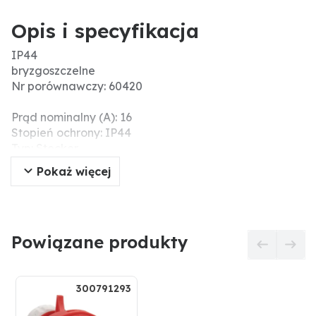
Opis i specyfikacja
IP44
bryzgoszczelne
Nr porównawczy: 60420
Prąd nominalny (A): 16
Stopień ochrony: IP44
Typ: Stecker
Dane dot. materiału: poliamid
Pokaż więcej
Liczba styków: 5
Materiał: poliamid
Napięcie (V): 400
Powiązane produkty
300791293