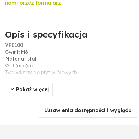
nami przez formularz
Opis i specyfikacja
VPE100
Gwint: M6
Materiał: stal
Ø D (mm): 6
Typ: wkręty do płyt wiórowych
Napęd: SL
Długość (mm): 60
Pokaż więcej
Łeb: łeb stożkowy z wgłębieniem krzyżowym
Powierzchnia: ocynk galwaniczny
DIN: 7962
Ustawienia dostępności i wyglądu