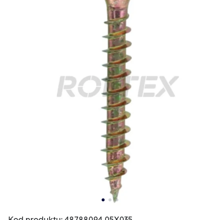
Kod produktu: 48788094 05X035