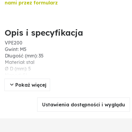
nami przez formularz
Opis i specyfikacja
VPE200
Gwint: M5
Długość (mm): 35
Materiał: stal
Ø D (mm): 5
Napęd: SL
Powierzchnia: ocynk galwaniczny
Pokaż więcej
Typ: wkręty do płyt wiórowych
Łeb: łeb stożkowy z wgłębieniem krzyżowym
DIN: 7962
Ustawienia dostępności i wyglądu