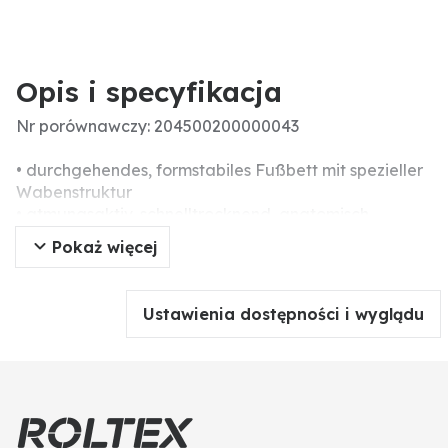
Opis i specyfikacja
Nr porównawczy: 204500200000043
• durchgehendes, formstabiles Fußbett mit spezieller
Wabenstruktur
• atmungsaktiv, schnelltrocknend, anatomisch
geformt
Pokaż więcej
• Schockabsorber im Fersenbereich
• antistatisch
• gefertigt aus Polyurethan Farbe: schwarz
Ustawienia dostępności i wyglądu