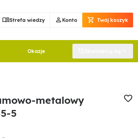
Strefa wiedzy
Konto
Twój koszyk
Okazje
Skontaktuj się
gumowo-metalowy
5-5