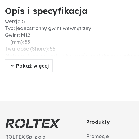
Opis i specyfikacja
wersja 5
Typ: jednostronny gwint wewnętrzny
Gwint: M12
H (mm): 55
Twardość (Shore): 55
Materiał: kauczuk naturalny, części metalowe ocynkow
Wersja: wersja 5
Pokaż więcej
D (mm): 75
Głębokość gwintu (mm): 12
Produkty
Promocje
ROLTEX Sp. z o.o.