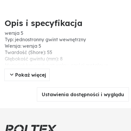
Opis i specyfikacja
wersja 5
Typ: jednostronny gwint wewnętrzny
Wersja: wersja 5
Twardość (Shore): 55
Głębokość gwintu (mm): 8
Materiał: kauczuk naturalny, części metalowe
ocynkowane na biało
Pokaż więcej
H (mm): 20
Gwint: M8
D (mm): 30
Ustawienia dostępności i wyglądu