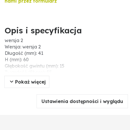
nami przez formularz
Opis i specyfikacja
wersja 2
Wersja: wersja 2
Długość (mm): 41
H (mm): 60
Głębokość gwintu (mm): 15
Twardość (Shore): 55
D (mm): 100
Pokaż więcej
Materiał: kauczuk naturalny, stal (powierzchnia
ocynkowana na żółto)
Gwint: M16
Ustawienia dostępności i wyglądu