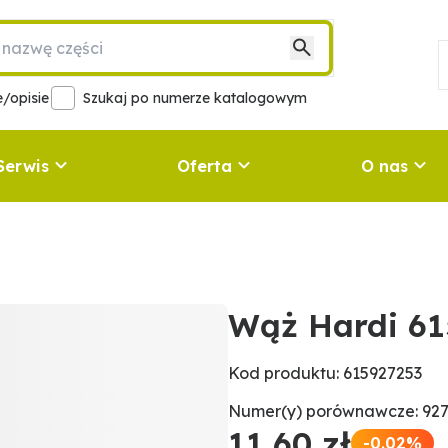
/opisie
Szukaj po numerze katalogowym
Serwis
Oferta
O nas
Wąż Hardi 61
Kod produktu: 615927253
Numer(y) porównawcze: 927
11,60 zł
-0.02%