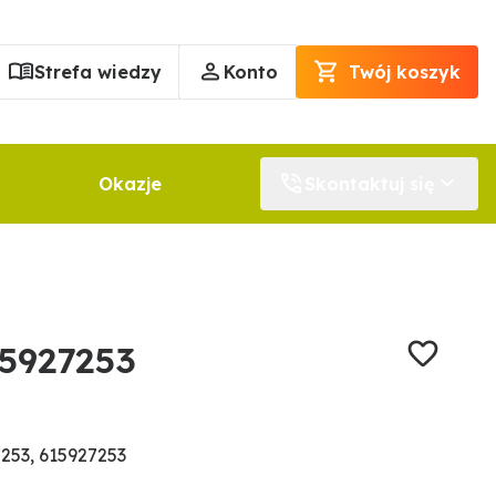
Strefa wiedzy
Konto
Twój koszyk
Okazje
Skontaktuj się
5927253
253, 615927253