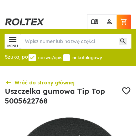
MENU
Szukaj po
nazwa/opis
nr katalogowy
Wróć do strony głównej
Uszczelka gumowa Tip Top
5005622768