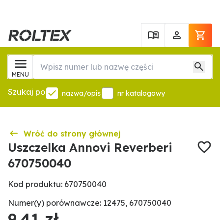
MENU
Szukaj po
nazwa/opis
nr katalogowy
Wróć do strony głównej
Uszczelka Annovi Reverberi
670750040
Kod produktu: 670750040
Numer(y) porównawcze: 12475, 670750040
9,41 zł