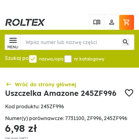
MENU
Szukaj po
nazwa/opis
nr katalogowy
Wróć do strony głównej
Uszczelka Amazone 245ZF996
Kod produktu: 245ZF996
Numer(y) porównawcze: 7731100, ZF996, 245ZF996
6,98 zł
(W tym VAT)