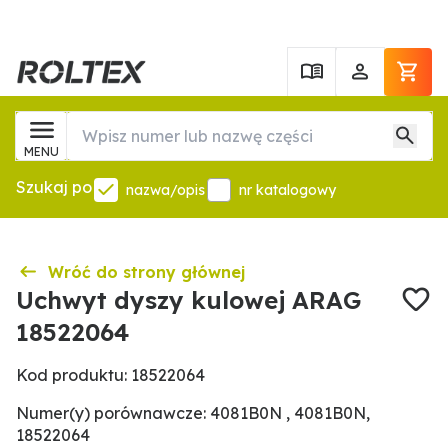
MENU
Szukaj po
nazwa/opis
nr katalogowy
Wróć do strony głównej
Uchwyt dyszy kulowej ARAG
18522064
Kod produktu: 18522064
Numer(y) porównawcze: 4081B0N , 4081B0N,
18522064