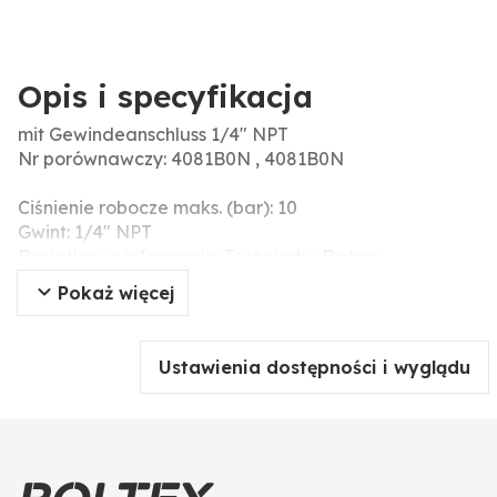
Opis i specyfikacja
mit Gewindeanschluss 1/4" NPT
Nr porównawczy: 4081B0N , 4081B0N
Ciśnienie robocze maks. (bar): 10
Gwint: 1/4" NPT
Dodatkowe informacje: Technische Daten:
• Düse bis zu 54° in alle Richtungen verstellbar
Pokaż więcej
• Glasfaserverstärkter PP-Körper
• Kugel mit O-Ring-Dichtung
Ustawienia dostępności i wyglądu
Anwendungsbereich:
• Geeignet für jede Art von industrieller und
landwirtschaftlicher Anwendung (Waschen von PKW
und LKW, Waschen von Industriemaschinen und
Teilen, Metallwäsche, Entfetten von Teilen,