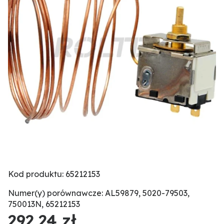
Kod produktu: 65212153
Numer(y) porównawcze: AL59879, 5020-79503,
750013N, 65212153
292,24 zł