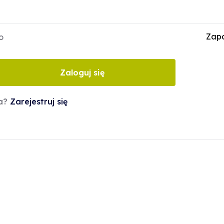
Zapo
o
Zaloguj się
ta?
Zarejestruj się