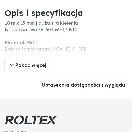
Opis i specyfikacja
10 m x 15 mm | duża siła klejenia
Nr porównawczy: 601 WEIß K10
Materiał: PVC
Zakres temperatury (°C): -10 / +105
Długość (m): 10
Grubość (mm): 0,15
Pokaż więcej
Szerokość (mm): 15
Dodatkowe informacje: Uniwersalna taśma
izolacyjna do wszystkich standardowych prac
Ustawienia dostępności i wyglądu
związanych z izolacją elektryczną. Nadaje się również
do napraw, do oznaczenia kolorystycznego i łączenia
w wiązki.
Wysokiej jakości miękka folia PVC jako nośnik w
połączeniu z odpornym na starzenie klejem na bazie
akrylanu. Zabezpiecza przed rozprzestrzenianiem się