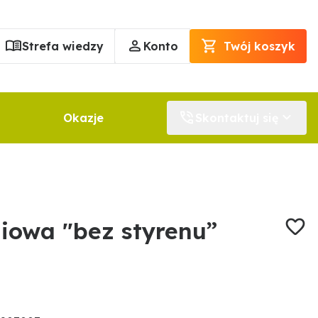
Strefa wiedzy
Konto
Twój koszyk
Okazje
Skontaktuj się
iowa "bez styrenu”