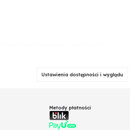
ieszanki średnio elastycznej, wysoko reaktywnej,
aluminiowymi. Może być stosowany jako wypełniacz
rozproszenie na dużych powierzchniach. Podłoża takie
bości warstwy. Otwory zostają wypełnione i
Ustawienia dostępności i wyglądu
Metody płatności