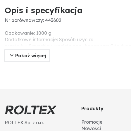
Opis i specyfikacja
Nr porównawczy: 443602
Opakowanie: 1000 g
Dodatkowe informacje: Sposób użycia:
presto Alu Szpachla wypełniająca „bez styrenu” to dwu
akcelerowanej aminowo żywicy poliestrowej z różnymi 
Pokaż więcej
podczas napraw samochodów, w budowie maszyn i praca
jak metal, drewno, różne tworzywa sztuczne lub beton
wyrównywane, cienkie obszary ustabilizowane.
Produkty
Promocje
ROLTEX Sp. z o.o.
Nowości