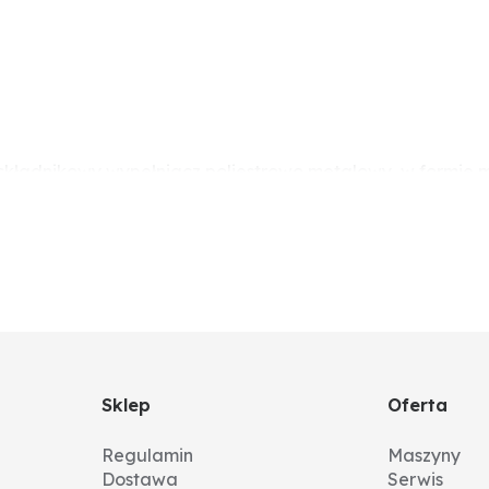
składnikowy wypełniacz poliestrowo metalowy, w formie m
przyjaznymi dla środowiska wypełniaczami i pigmentami 
ch hobbystycznych. Wszędzie tam, gdzie wymagane jest 
 mogą zostać łatwo wypełnione do poziomu wymaganej gru
Sklep
Oferta
Regulamin
Maszyny
Dostawa
Serwis