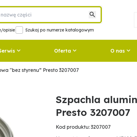
/opisie
Szukaj po numerze katalogowym
Serwis
Oferta
O nas
owa "bez styrenu” Presto 3207007
Szpachla alumin
Presto 3207007
Kod produktu: 3207007