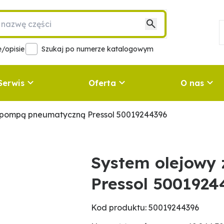
/opisie
Szukaj po numerze katalogowym
Serwis
Oferta
O nas
 pompą pneumatyczną Pressol 50019244396
System olejowy
Pressol 5001924
Kod produktu: 50019244396