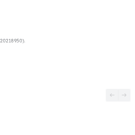
20218950).
anym i złączem obrotowym