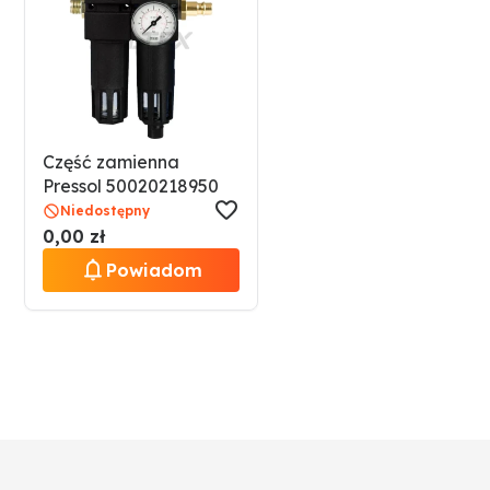
• przyłącze sprężonego powietrza dla złącza Rectus, ty
• długość rury ssącej (mm): 860
Część zamienna
Pressol 50020218950
Niedostępny
0,00 zł
Powiadom