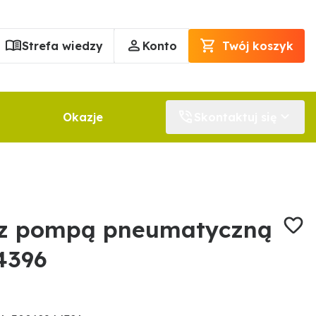
Strefa wiedzy
Konto
Twój koszyk
Okazje
Skontaktuj się
 z pompą pneumatyczną
4396