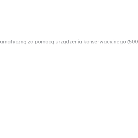
eumatyczną za pomocą urządzenia konserwacyjnego (500
owym, ustnikiem zapobiegającym kapaniu, ręcznie zamyk
eczki