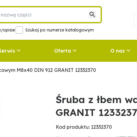
/opisie
Szukaj po numerze katalogowym
Serwis
Oferta
O nas
lcowym M8x40 DIN 912 GRANIT 12332370
Śruba z łbem w
GRANIT 123323
Kod produktu: 12332370