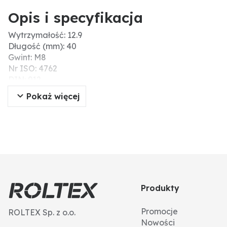
Opis i specyfikacja
Wytrzymałość: 12.9
Długość (mm): 40
Gwint: M8
Nr ISO: 4762
DIN: 912
Kształt łba: głowica cylindra
Pokaż więcej
Typ gwintu: gwint standardowy
Materiał: stal
Skok gwintu: 1,25
Typ: śruby z łbem walcowym
Łeb: gniazdo sześciokątne
Ø D (mm): 8
Wytrzymałość na zerwanie (N/mm²): 1200
Produkty
Promocje
ROLTEX Sp. z o.o.
Nowości