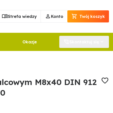
Strefa wiedzy
Konto
Twój koszyk
Okazje
Skontaktuj się
alcowym M8x40 DIN 912
70