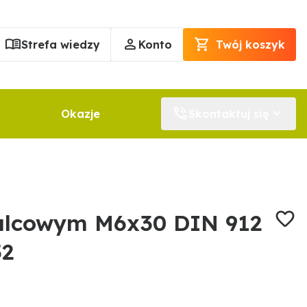
Strefa wiedzy
Konto
Twój koszyk
Okazje
Skontaktuj się
alcowym M6x30 DIN 912
52