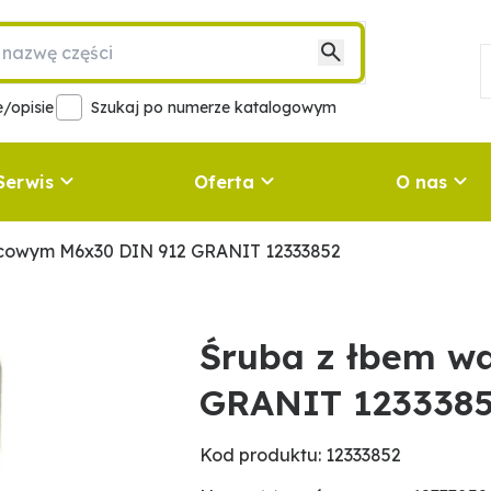
/opisie
Szukaj po numerze katalogowym
Serwis
Oferta
O nas
lcowym M6x30 DIN 912 GRANIT 12333852
Śruba z łbem w
GRANIT 123338
Kod produktu: 12333852