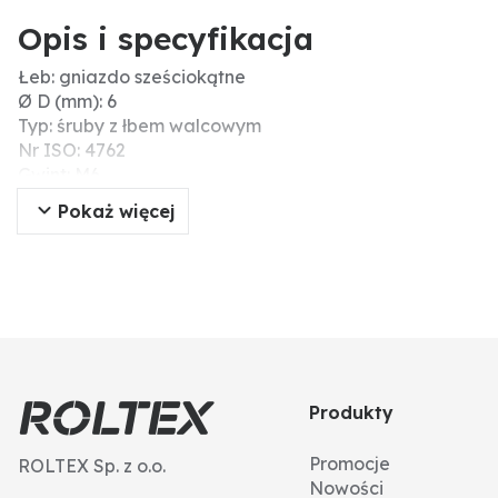
Opis i specyfikacja
Łeb: gniazdo sześciokątne
Ø D (mm): 6
Typ: śruby z łbem walcowym
Nr ISO: 4762
Gwint: M6
Wytrzymałość na zerwanie (N/mm²): 1200
Pokaż więcej
DIN: 912
Długość (mm): 30
Wytrzymałość: 12.9
Materiał: stal
Kształt łba: głowica cylindra
Skok gwintu: 1
Typ gwintu: gwint standardowy
Produkty
Promocje
ROLTEX Sp. z o.o.
Nowości