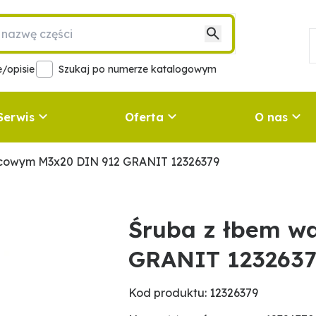
/opisie
Szukaj po numerze katalogowym
Serwis
Oferta
O nas
lcowym M3x20 DIN 912 GRANIT 12326379
Śruba z łbem w
GRANIT 123263
Kod produktu: 12326379