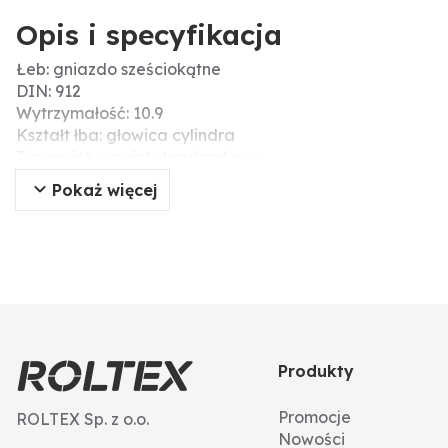
Opis i specyfikacja
Łeb: gniazdo sześciokątne
DIN: 912
Wytrzymałość: 10.9
Kształt łba: głowica cylindra
Typ gwintu: gwint standardowy
Typ: śruby z łbem walcowym
Pokaż więcej
Ø D (mm): 3
Gwint: M3
Powierzchnia: ocynk galwaniczny
Materiał: stal
Wytrzymałość na zerwanie (N/mm²): 1000
Skok gwintu: 0,5
Nr ISO: 4762
Długość (mm): 20
Produkty
Promocje
ROLTEX Sp. z o.o.
Nowości