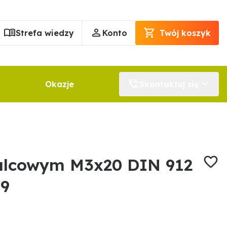
Strefa wiedzy
Konto
Twój koszyk
Okazje
Skontaktuj się
alcowym M3x20 DIN 912
79