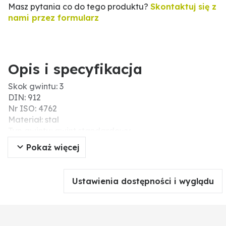
Masz pytania co do tego produktu?
Skontaktuj się z
nami przez formularz
Opis i specyfikacja
Skok gwintu: 3
DIN: 912
Nr ISO: 4762
Materiał: stal
Typ gwintu: gwint standardowy
Kształt łba: głowica cylindra
Pokaż więcej
Wytrzymałość na zerwanie (N/mm²): 1200
Długość (mm): 80
Typ: śruby z łbem walcowym
Ustawienia dostępności i wyglądu
Ø D (mm): 24
Gwint: M24
Wytrzymałość: 12.9
Łeb: gniazdo sześciokątne