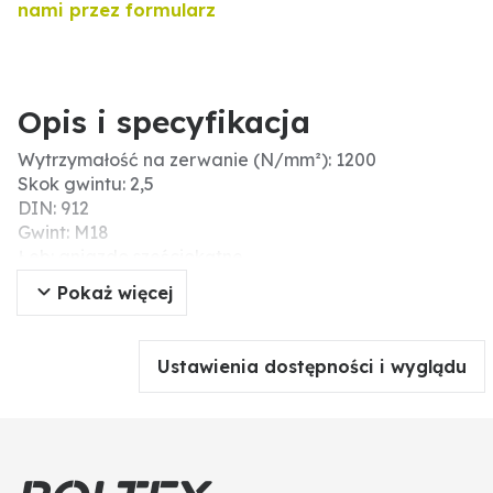
nami przez formularz
Opis i specyfikacja
Wytrzymałość na zerwanie (N/mm²): 1200
Skok gwintu: 2,5
DIN: 912
Gwint: M18
Łeb: gniazdo sześciokątne
Typ: śruby z łbem walcowym
Pokaż więcej
Materiał: stal
Nr ISO: 4762
Długość (mm): 120
Ustawienia dostępności i wyglądu
Kształt łba: głowica cylindra
Wytrzymałość: 12.9
Ø D (mm): 18
Typ gwintu: gwint standardowy