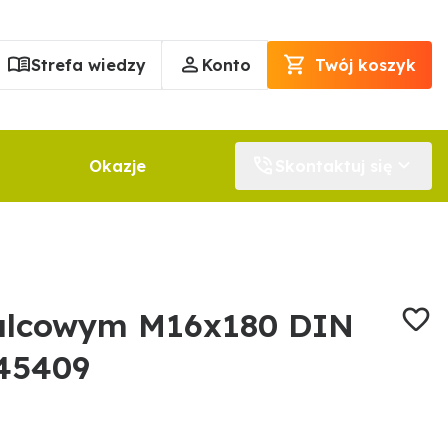
Strefa wiedzy
Konto
Twój koszyk
Okazje
Skontaktuj się
alcowym M16x180 DIN
45409