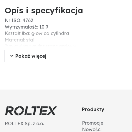
Opis i specyfikacja
Nr ISO: 4762
Wytrzymałość: 10.9
Kształt łba: głowica cylindra
Materiał: stal
Typ gwintu: gwint standardowy
Wytrzymałość na zerwanie (N/mm²): 1000
Pokaż więcej
Typ: śruby z łbem walcowym
Powierzchnia: ocynk galwaniczny
Długość (mm): 180
Ø D (mm): 16
DIN: 912
Łeb: gniazdo sześciokątne
Gwint: M16
Skok gwintu: 2
Produkty
Promocje
ROLTEX Sp. z o.o.
Nowości