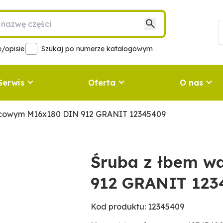
/opisie
Szukaj po numerze katalogowym
Serwis
Oferta
O nas
lcowym M16x180 DIN 912 GRANIT 12345409
Śruba z łbem w
912 GRANIT 123
Kod produktu: 12345409