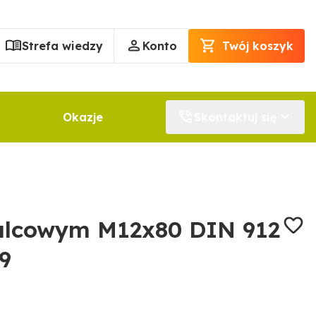
Strefa wiedzy
Konto
Twój koszyk
Okazje
Skontaktuj się
alcowym M12x80 DIN 912
9