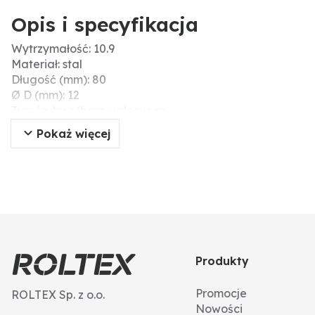
Opis i specyfikacja
Wytrzymałość: 10.9
Materiał: stal
Długość (mm): 80
Ø D (mm): 12
Typ: śruby z łbem walcowym
Kształt łba: głowica cylindra
Pokaż więcej
Łeb: gniazdo sześciokątne
Nr ISO: 4762
Skok gwintu: 1,75
DIN: 912
Typ gwintu: gwint standardowy
Gwint: M12
Powierzchnia: ocynk galwaniczny
Wytrzymałość na zerwanie (N/mm²): 1000
Produkty
Promocje
ROLTEX Sp. z o.o.
Nowości