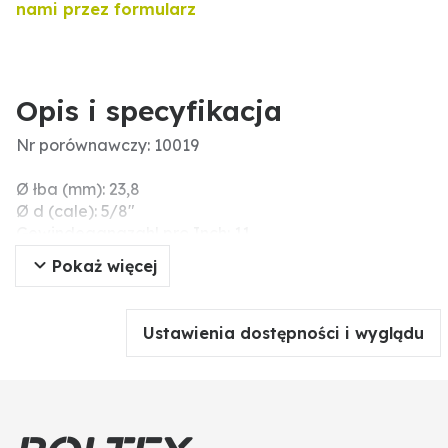
nami przez formularz
Opis i specyfikacja
Nr porównawczy: 10019
Ø łba (mm): 23,8
Ø d (cale): 5/8"
Gewindegangzahl pro Inch: 11
Napęd (mm): 12,7
Pokaż więcej
Powierzchnia: ocynk galwaniczny
Wytrzymałość na zerwanie (N/mm²): 1200
Typ: śruby z łbem walcowym
Ustawienia dostępności i wyglądu
Nr ISO: 4762
Wytrzymałość: 12.9
Gwint: 5/8”
Długość (mm): 63.5
Łeb: gniazdo sześciokątne