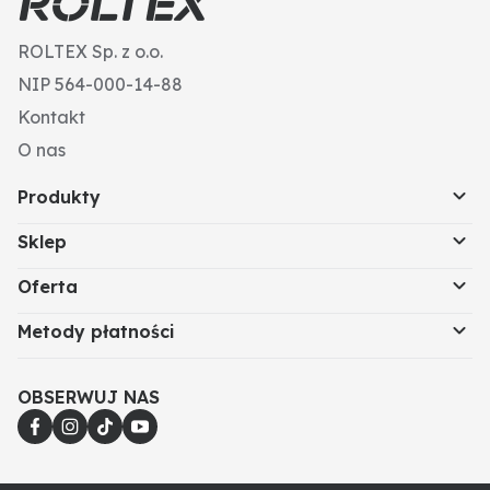
Typ gwintu: UNC
L (cale): 2 1/2
ROLTEX Sp. z o.o.
Materiał: stal
Ø D (mm): 15,88 (5/8")
NIP 564-000-14-88
b (mm): 44
Kontakt
Wysokość głowicy (mm): 15,9
Napęd: gniazdo sześciokątne
O nas
DIN: 912
Produkty
Sklep
Oferta
Metody płatności
OBSERWUJ NAS